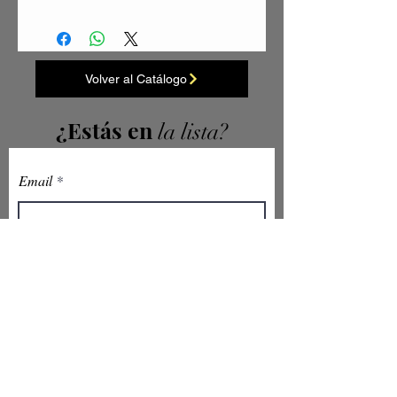
Volver al Catálogo
¿Estás en
la lista?
Email
Enviar
Atención al Cliente
Acerca de
Contacto
Tel:
3105564977
Ayuda
Email:
asopebell@gmail.com