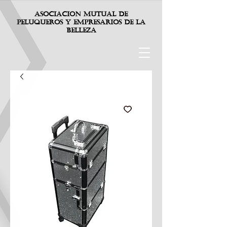
Asociacion mutual de
p
eluqueros
y
e
mpresarios
d
e
la
belleza