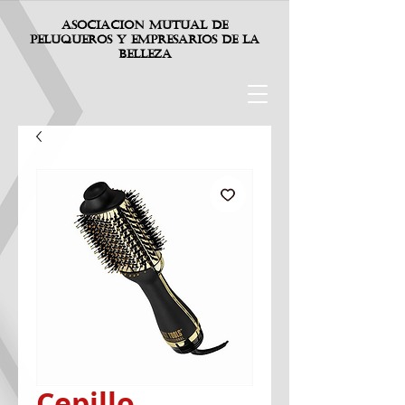
Asociacion mutual de
p
eluqueros
y
e
mpresarios
d
e
la
belleza
Cepillo