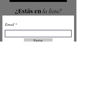
¿Estás en
la lista?
Email
Enviar
Atención al Cliente
Acerca de
Contacto
Tel:
3105564977
Ayuda
Email:
asopebell@gmail.com
HORARIO
LABORAL